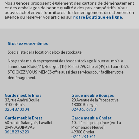
Nos agences proposent également des cartons de déménagement
et des emballages de bonne qualité à des prix compétitifs. Vous
pouvez acheter vos fournitures de déménagement directement en
agence ou réserver vos articles sur
notre Boutique en ligne
.
Stockez vous-mêmes
Spécialiste de la location de box de stockage.
Nos garde meubles proposent des box de stockage à louer au mois, à
l'année sur Blois (41), Bourges (18), Brest (29), Cholet (49) et Tours (37).
STOCKEZ VOUS-MÊMES offre aussi des services pour faciliter votre
déménagement.
Garde meuble Blois
Garde meuble Bourges
33, rue André Boulle
20 Avenue de la Prospective
41000 Blois
18000 Bourges
02 54 87 00 04
02 48 65 67 58
Garde meuble Brest
Garde meuble Cholet
60 rue de Salanguis, Lavallot
10 allée du petit prince (ex : La
29490 GUIPAVAS
Promenade Neuve)
06 18 23 62 20
49300 Cholet
02 41 28 10 41