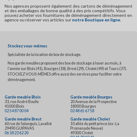
Nos agences proposent également des cartons de déménagement
et des emballages de bonne qualité à des prix compétitifs. Vous
pouvez acheter vos fournitures de déménagement directement en
agence ou réserver vos articles sur
notre Boutique en ligne
.
Stockez vous-mêmes
Spécialiste de la location de box de stockage.
Nos garde meubles proposent des box de stockage à louer au mois, à
l'année sur Blois (41), Bourges (18), Brest (29), Cholet (49) et Tours (37).
STOCKEZ VOUS-MÊMES offre aussi des services pour faciliter votre
déménagement.
Garde meuble Blois
Garde meuble Bourges
33, rue André Boulle
20 Avenue de la Prospective
41000 Blois
18000 Bourges
02 54 87 00 04
02 48 65 67 58
Garde meuble Brest
Garde meuble Cholet
60 rue de Salanguis, Lavallot
10 allée du petit prince (ex : La
29490 GUIPAVAS
Promenade Neuve)
06 18 23 62 20
49300 Cholet