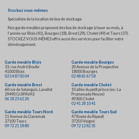
Stockez vous-mêmes
Spécialiste de la location de box de stockage.
Nos garde meubles proposent des box de stockage à louer au mois, à
l'année sur Blois (41), Bourges (18), Brest (29), Cholet (49) et Tours (37).
STOCKEZ VOUS-MÊMES offre aussi des services pour faciliter votre
déménagement.
Garde meuble Blois
Garde meuble Bourges
33, rue André Boulle
20 Avenue de la Prospective
41000 Blois
18000 Bourges
02 54 87 00 04
02 48 65 67 58
Garde meuble Brest
Garde meuble Cholet
60 rue de Salanguis, Lavallot
10 allée du petit prince (ex : La
29490 GUIPAVAS
Promenade Neuve)
06 18 23 62 20
49300 Cholet
02 41 28 10 41
Garde meuble Tours Nord
Garde meuble Tours Sud
11 Avenue du Danemak
47 Route du Ripault
37100 Tours
37250 Veigné
09 72 21 18 80
09 72 12 82 35