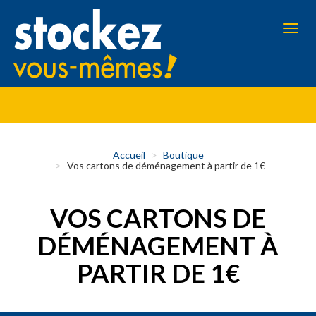
Aller
au
contenu
Toggl
principal
navig
Accueil
Boutique
Vos cartons de déménagement à partir de 1€
VOS CARTONS DE
DÉMÉNAGEMENT À
PARTIR DE 1€