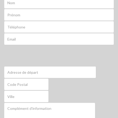
Prénom
Téléphone
Email
Adresse
de
départ
Code
postal
de
départ
Ville
de
départ
Compléments
départ