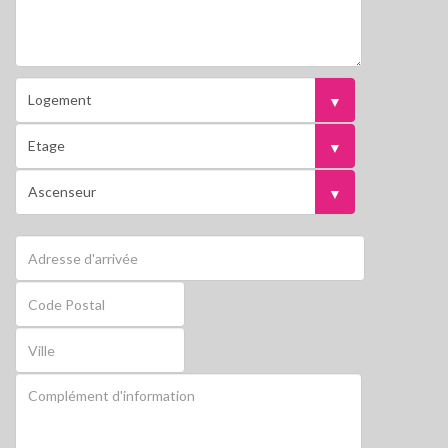
Logement
départ
Etage
départ
Ascenseur
départ
Adresse
d'arrivée
Code
postal
d'arrivée
Ville
d'arrivée
Compléments
d'arrivée