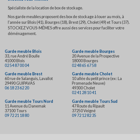
Spécialiste de la location de box de stockage.
Nos garde meubles proposent des box de stockage à louer au mois, à
l'année sur Blois (41), Bourges (18), Brest (29), Cholet (49) et Tours (37).
STOCKEZ VOUS-MÊMES offre aussi des services pour faciliter votre
déménagement.
Garde meuble Blois
Garde meuble Bourges
33, rue André Boulle
20 Avenue de la Prospective
41000 Blois
18000 Bourges
02 54 87 00 04
02 48 65 67 58
Garde meuble Brest
Garde meuble Cholet
60 rue de Salanguis, Lavallot
10 allée du petit prince (ex : La
29490 GUIPAVAS
Promenade Neuve)
06 18 23 62 20
49300 Cholet
02 41 28 10 41
Garde meuble Tours Nord
Garde meuble Tours Sud
11 Avenue du Danemak
47 Route du Ripault
37100 Tours
37250 Veigné
09 72 21 18 80
09 72 12 82 35